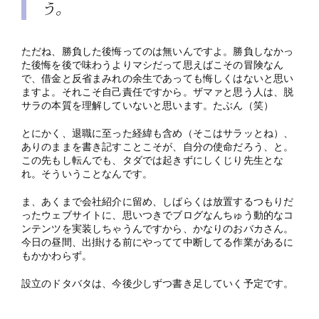
う。
ただね、勝負した後悔ってのは無いんですよ。勝負しなかっ
た後悔を後で味わうよりマシだって思えばこその冒険なん
で、借金と反省まみれの余生であっても悔しくはないと思い
ますよ。それこそ自己責任ですから。ザマァと思う人は、脱
サラの本質を理解していないと思います。たぶん（笑）
とにかく、退職に至った経緯も含め（そこはサラッとね）、
ありのままを書き記すことこそが、自分の使命だろう、と。
この先もし転んでも、タダでは起きずにしくじり先生とな
れ。そういうことなんです。
ま、あくまで会社紹介に留め、しばらくは放置するつもりだ
ったウェブサイトに、思いつきでブログなんちゅう動的なコ
ンテンツを実装しちゃうんですから、かなりのおバカさん。
今日の昼間、出掛ける前にやってて中断してる作業があるに
もかかわらず。
設立のドタバタは、今後少しずつ書き足していく予定です。