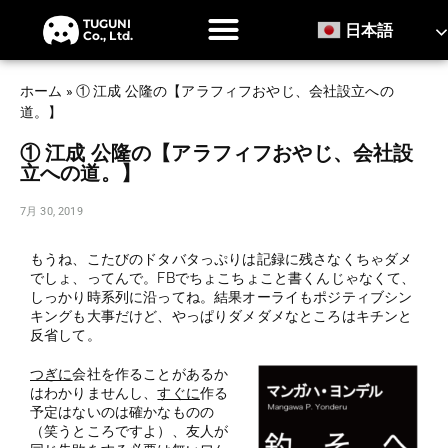
TUGUNI
日本語
Co., Ltd.
ホーム
»
① 江成 公隆の【アラフィフおやじ、会社設立への
道。】
① 江成 公隆の【アラフィフおやじ、会社設
立への道。】
7月 30, 2019
もうね、こたびのドタバタっぷりは記録に残さなくちゃダメ
でしょ、ってんで。FBでちょこちょこと書くんじゃなくて、
しっかり時系列に沿ってね。結果オーライもポジティブシン
キングも大事だけど、やっぱりダメダメなところはキチンと
反省して。
つぎに
会社を作ることがあるか
はわかりませんし、
すぐに
作る
予定はないのは確かなものの
（笑うところですよ）、友人が