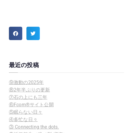
最近の投稿
⑨激動の2025年
⑧2年半ぶりの更新
⑦石の上にも三年
⑥Fcom®サイト公開
⑤眠らない日々
④多忙な日々
③ Connecting the dots.