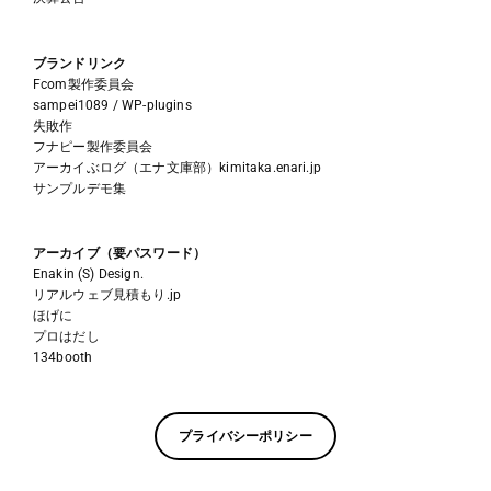
ブランドリンク
Fcom製作委員会
sampei1089 / WP-plugins
失敗作
フナピー製作委員会
アーカイぶログ（エナ文庫部）kimitaka.enari.jp
サンプルデモ集
アーカイブ（要パスワード）
Enakin (S) Design.
リアルウェブ見積もり.jp
ほげに
プロはだし
134booth
プライバシーポリシー