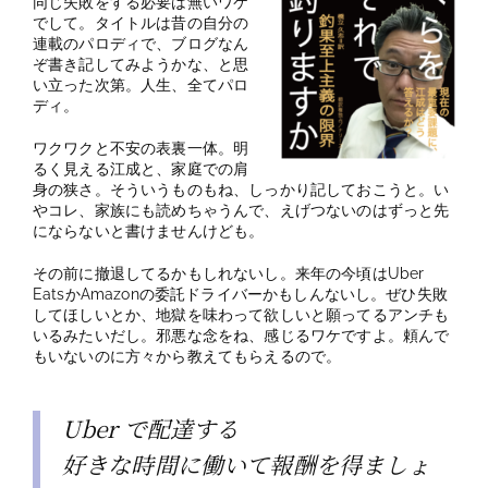
同じ失敗をする必要は無いワケ
でして。タイトルは昔の自分の
連載のパロディで、ブログなん
ぞ書き記してみようかな、と思
い立った次第。人生、全てパロ
ディ。
ワクワクと不安の表裏一体。明
るく見える江成と、家庭での肩
身の狭さ。そういうものもね、しっかり記しておこうと。い
やコレ、家族にも読めちゃうんで、えげつないのはずっと先
にならないと書けませんけども。
その前に撤退してるかもしれないし。来年の今頃はUber
EatsかAmazonの委託ドライバーかもしんないし。ぜひ失敗
してほしいとか、地獄を味わって欲しいと願ってるアンチも
いるみたいだし。邪悪な念をね、感じるワケですよ。頼んで
もいないのに方々から教えてもらえるので。
Uber で配達する
好きな時間に働いて報酬を得ましょ